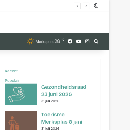
Switch skin
℃
28
Facebook
YouTube
Instagram
Zoek
Merksplas
Recent
Populair
Gezondheidsraad
23 juni 2026
31 juli 2026
Toerisme
Merksplas 8 juni
31 juli 2026