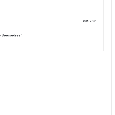
0
962
de Beersedreef…