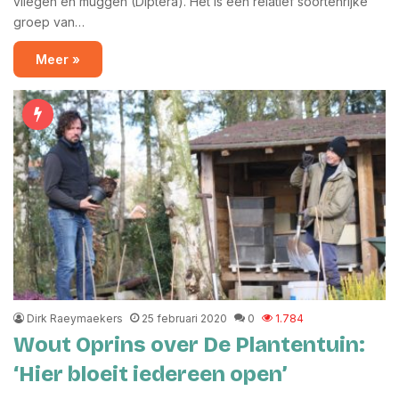
vliegen en muggen (Diptera). Het is een relatief soortenrijke
groep van…
Meer »
Dirk Raeymaekers
25 februari 2020
0
1.784
Wout Oprins over De Plantentuin:
‘Hier bloeit iedereen open’