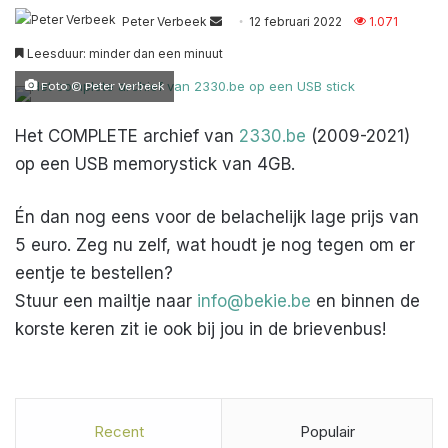
Send
Peter Verbeek
12 februari 2022
1.071
an
Leesduur: minder dan een minuut
email
Foto © Peter Verbeek
Het COMPLETE archief van
2330.be
(2009-2021)
op een USB memorystick van 4GB.
Én dan nog eens voor de belachelijk lage prijs van
5 euro. Zeg nu zelf, wat houdt je nog tegen om er
eentje te bestellen?
Stuur een mailtje naar
info@bekie.be
en binnen de
korste keren zit ie ook bij jou in de brievenbus!
Recent
Populair