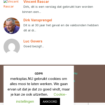
Vincent Rascar
Dirk, dit is een verslag dat gebruikt kan worden
binnen een...
Dirk Vansprengel
Dit is al 30 jaar het geval en de vakbonden hebben
dit al di...
Luc Govers
Goed bezig!!...
© 2019 - 2026 |
merksplas.nu
GDPR
merksplas.NU gebruikt cookies om
Privacy
Cookies
Correcties
alles mooi te laten werken. We gaan
ervan uit dat je dat zo goed vindt, maar
Facebook
YouTube
Instagram
je kan ze ook uitzetten.
Cookie-
instellingen
AKKOORD