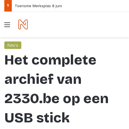
Toerisme Merksplas 8 juni
Menu
Foto's
Het complete
archief van
2330.be op een
USB stick