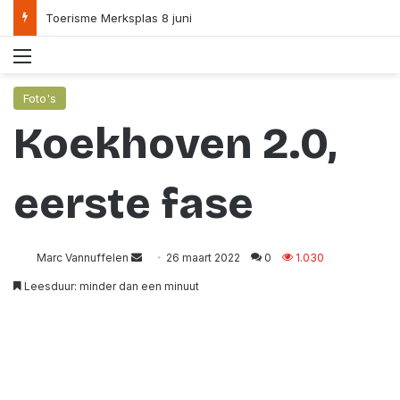
Toerisme Merksplas 8 juni
Menu
Foto's
Koekhoven 2.0,
eerste fase
Send
Marc Vannuffelen
26 maart 2022
0
1.030
an
Leesduur: minder dan een minuut
email