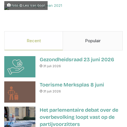
n
foto © Leo Van Gool
d
a
n
e
m
Recent
Populair
a
i
l
Gezondheidsraad 23 juni 2026
31 juli 2026
Toerisme Merksplas 8 juni
31 juli 2026
Het parlementaire debat over de
overbevolking loopt vast op de
partijvoorzitters