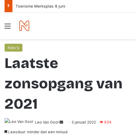
Toerisme Merksplas 8 juni
Menu
Foto's
Laatste
zonsopgang van
2021
Leo Van Gool
S
3 januari 2022
934
e
Leesduur: minder dan een minuut