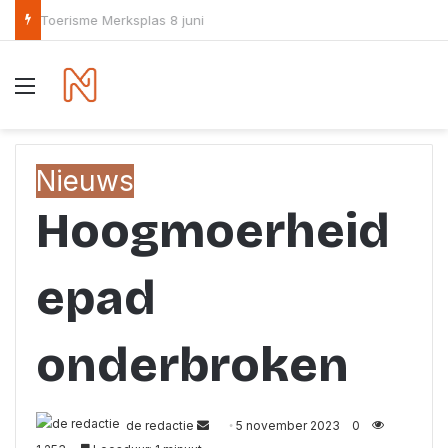
Het parlementaire debat over de overbevolking loopt vast op de partijvoorzitters
Menu
Nieuws
Hoogmoerheid
epad
onderbroken
Send
de redactie
5 november 2023
0