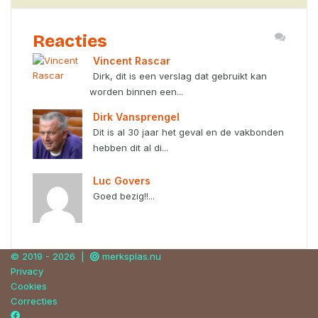
Reacties
Vincent Rascar
Dirk, dit is een verslag dat gebruikt kan
worden binnen een...
Dirk Vansprengel
Dit is al 30 jaar het geval en de vakbonden
hebben dit al di...
Luc Govers
Goed bezig!!...
© 2019 - 2026 |
merksplas.nu
Privacy
Cookies
Correcties
Facebook