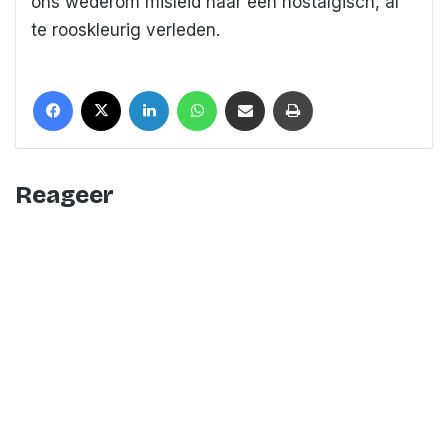
ons wederom misleid naar een nostalgisch, al
te rooskleurig verleden.
Facebook
X
LinkedIn
WhatsApp
Deel met een mail
Print
Reageer