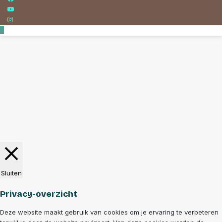
YouTube
Instagram
Back
to
top
button
Sluiten
Privacy-overzicht
Deze website maakt gebruik van cookies om je ervaring te verbeteren