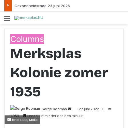
Gezondheidsraad 23 juni 2026
Menu
Columns
Merksplas
Kolonie zomer
1935
Send
Serge Rooman
27 juni 2022
0
an
1.059
Leesduur: minder dan een minuut
foto: Eddy Meijs
email