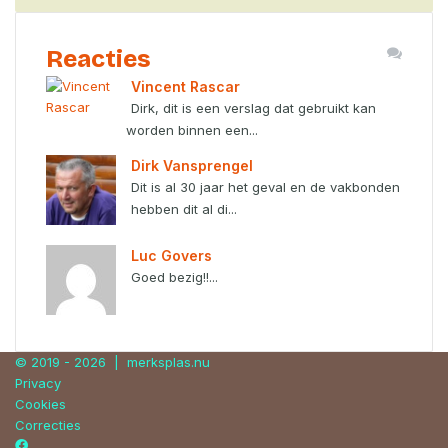
Reacties
Vincent Rascar
Dirk, dit is een verslag dat gebruikt kan
worden binnen een...
Dirk Vansprengel
Dit is al 30 jaar het geval en de vakbonden
hebben dit al di...
Luc Govers
Goed bezig!!...
© 2019 - 2026 |
merksplas.nu
Privacy
Cookies
Correcties
Facebook