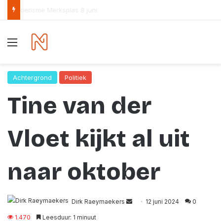
Het parlementaire debat over de overbevolking loopt vast op de partijvoorzitters
Menu
Achtergrond
Politiek
Tine van der
Vloet kijkt al uit
naar oktober
Send
Dirk Raeymaekers
12 juni 2024
0
an
1.470
Leesduur: 1 minuut