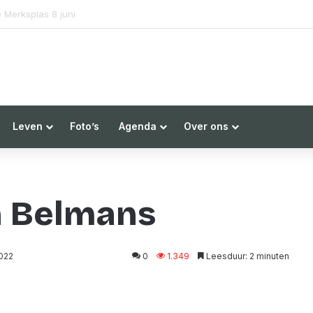
ementaire debat over de overbevolking loopt vast op de partijvoorzitters
Leven
Foto’s
Agenda
Over ons
n Belmans
022
0
1.349
Leesduur: 2 minuten