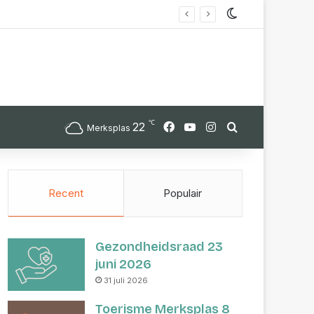
Switch skin
℃
Facebook
YouTube
Instagram
22
Zoek
Merksplas
Recent
Populair
Gezondheidsraad 23
juni 2026
31 juli 2026
Toerisme Merksplas 8