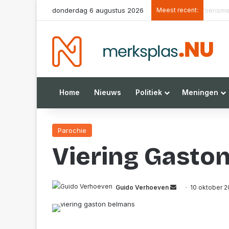
donderdag 6 augustus 2026
Meest recent:
Het parl
Home
Nieuws
Politiek
Meningen
Parochie
Viering Gasto
Send
Guido Verhoeven
10 oktober 2
an
email