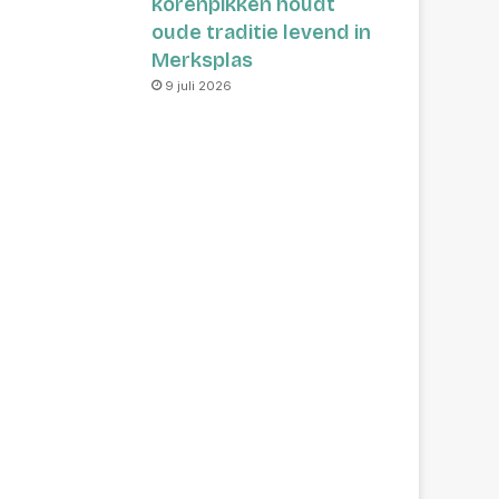
korenpikken houdt
oude traditie levend in
Merksplas
9 juli 2026