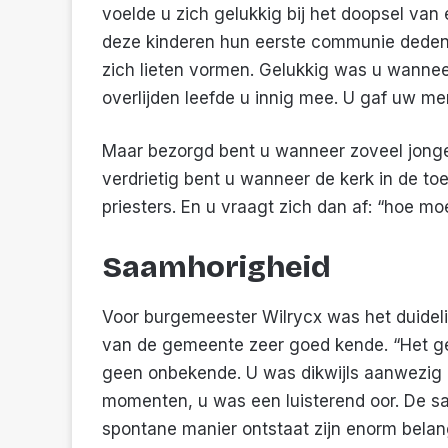
voelde u zich gelukkig bij het doopsel van
deze kinderen hun eerste communie deden
zich lieten vormen. Gelukkig was u wannee
overlijden leefde u innig mee. U gaf uw me
Maar bezorgd bent u wanneer zoveel jonger
verdrietig bent u wanneer de kerk in de to
priesters. En u vraagt zich dan af: “hoe mo
Saamhorigheid
Voor burgemeester Wilrycx was het duidelijk
van de gemeente zeer goed kende. “Het gezeg
geen onbekende. U was dikwijls aanwezig e
momenten, u was een luisterend oor. De s
spontane manier ontstaat zijn enorm belang