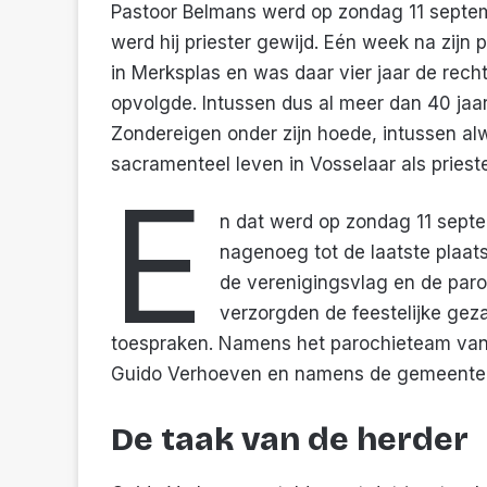
Pastoor Belmans werd op zondag 11 septemb
werd hij priester gewijd. Eén week na zijn
in Merksplas en was daar vier jaar de rech
opvolgde. Intussen dus al meer dan 40 jaar 
Zondereigen onder zijn hoede, intussen alwe
sacramenteel leven in Vosselaar als priest
E
n dat werd op zondag 11 sept
nagenoeg tot de laatste plaa
de verenigingsvlag en de par
verzorgden de feestelijke gez
toespraken. Namens het parochieteam van
Guido Verhoeven en namens de gemeente M
De taak van de herder