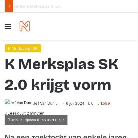
Het parlementaire debat over de overbevolking loopt vast op de partijvoorzitters
Menu
K Merksplas SK
K Merksplas SK
2.0 krijgt vorm
Send
Jef Van Dun
6 juli 2024
0
1.599
an
Leesduur: 2 minuten
email
Kris Laurijssen (l.) en Kurt Dielis
Na een zoektocht van enkele jaren