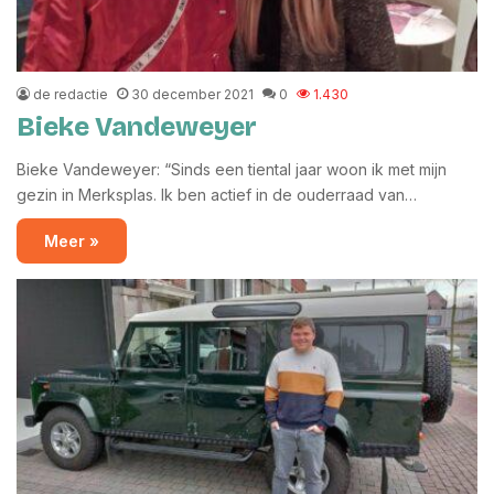
de redactie
30 december 2021
0
1.430
Bieke Vandeweyer
Bieke Vandeweyer: “Sinds een tiental jaar woon ik met mijn
gezin in Merksplas. Ik ben actief in de ouderraad van…
Meer »