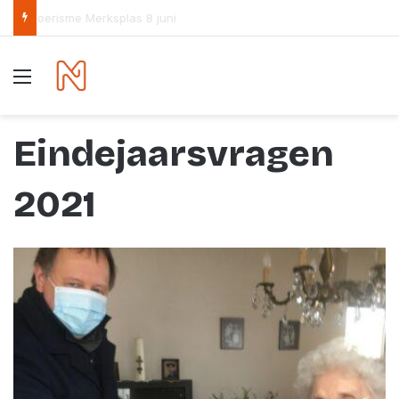
Het parlementaire debat over de overbevolking loopt vast op de partijvoorzitters
Menu
Eindejaarsvragen
2021