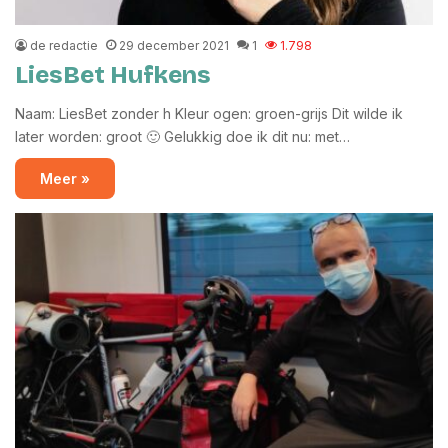
de redactie
29 december 2021
1
1.798
LiesBet Hufkens
Naam: LiesBet zonder h Kleur ogen: groen-grijs Dit wilde ik
later worden: groot 🙂 Gelukkig doe ik dit nu: met…
Meer »