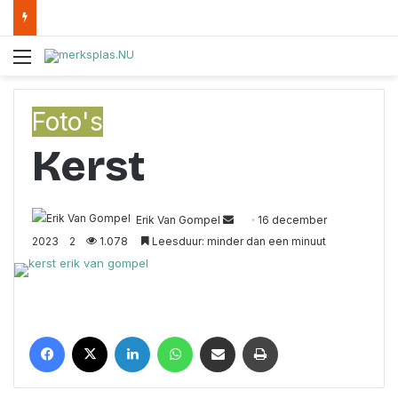
Menu
Foto's
Kerst
Erik Van Gompel
S
16 december
2023
2
1.078
Leesduur: minder dan een minuut
e
n
d
a
n
Facebook
X
LinkedIn
WhatsApp
Deel met een mail
Print
e
m
a