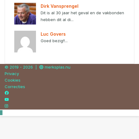
Dirk Vansprengel
Dit is al 30 jaar het geval en de vakbonden
hebben dit al di...
Luc Govers
Goed bezig!!...
© 2019 - 2026 |
merksplas.nu
Privacy
Cookies
Correcties
Facebook
YouTube
Instagram
Back
to
top
button