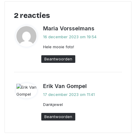
i
l
2 reacties
s
Maria Vorsselmans
c
16 december 2023 om 19:54
h
Hele mooie foto!
r
e
Beantwoorden
e
f
:
s
Erik Van Gompel
c
17 december 2023 om 11:41
h
Dankjewel
r
e
Beantwoorden
e
f
: