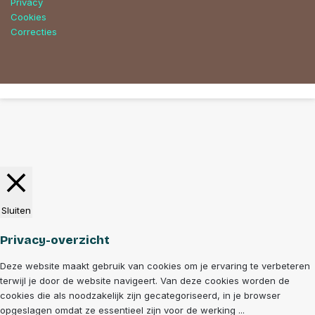
Privacy
Cookies
Correcties
Facebook
YouTube
Instagram
Back
to
top
button
Sluiten
Privacy-overzicht
Deze website maakt gebruik van cookies om je ervaring te verbeteren
terwijl je door de website navigeert. Van deze cookies worden de
cookies die als noodzakelijk zijn gecategoriseerd, in je browser
opgeslagen omdat ze essentieel zijn voor de werking
...