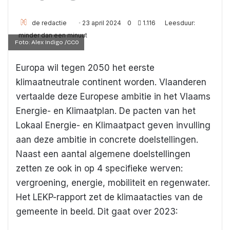
Send
de redactie
23 april 2024
0
1.116
Leesduur:
an
minder dan een minuut
Foto: Alex Indigo /CC0
email
Europa wil tegen 2050 het eerste
klimaatneutrale continent worden. Vlaanderen
vertaalde deze Europese ambitie in het Vlaams
Energie- en Klimaatplan. De pacten van het
Lokaal Energie- en Klimaatpact geven invulling
aan deze ambitie in concrete doelstellingen.
Naast een aantal algemene doelstellingen
zetten ze ook in op 4 specifieke werven:
vergroening, energie, mobiliteit en regenwater.
Het LEKP-rapport zet de klimaatacties van de
gemeente in beeld. Dit gaat over 2023: