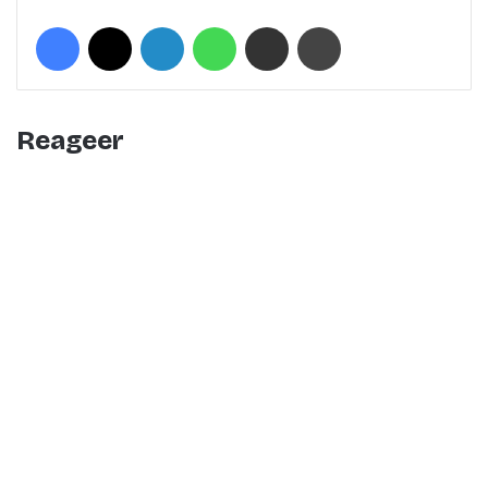
Facebook
X
LinkedIn
WhatsApp
Deel met een mail
Print
Reageer