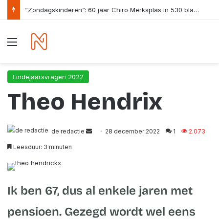
Gezondheidsraad 23 juni 2026
Menu
Eindejaarsvragen 2022
Theo Hendrix
de redactie
S
28 december 2022
1
2.073
e
Leesduur: 3 minuten
n
d
a
Ik ben 67, dus al enkele jaren met
n
e
pensioen. Gezegd wordt wel eens
m