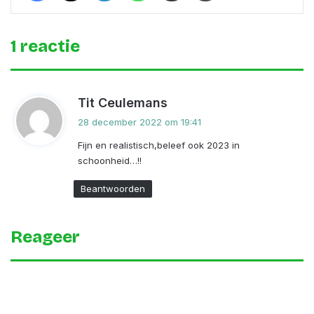
1 reactie
s
Tit Ceulemans
c
28 december 2022 om 19:41
h
Fijn en realistisch,beleef ook 2023 in
r
schoonheid…!!
e
e
Beantwoorden
f
:
Reageer