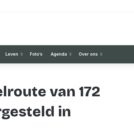
Leven
Foto’s
Agenda
Over ons
route van 172
gesteld in