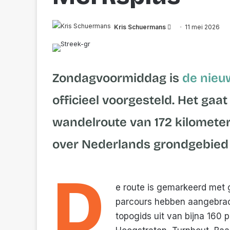
Send
Kris Schuermans
11 mei 2026
an
email
Zondagvoormiddag is
de nieu
officieel voorgesteld. Het gaa
wandelroute van 172 kilomete
over Nederlands grondgebied 
D
e route is gemarkeerd met ge
parcours hebben aangebrac
topogids uit van bijna 160 p