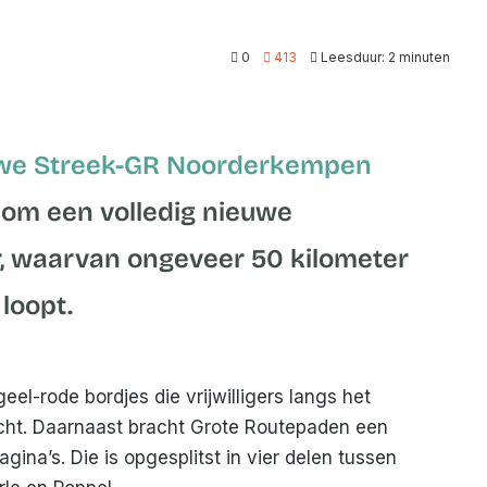
0
413
Leesduur: 2 minuten
we Streek-GR Noorderkempen
t om een volledig nieuwe
r, waarvan ongeveer 50 kilometer
loopt.
el-rode bordjes die vrijwilligers langs het
ht. Daarnaast bracht Grote Routepaden een
agina’s. Die is opgesplitst in vier delen tussen