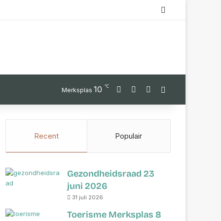
Switch skin
℃
Facebook
YouTube
Instagram
10
Zoek
Merksplas
Recent
Populair
Gezondheidsraad 23
juni 2026
31 juli 2026
Toerisme Merksplas 8