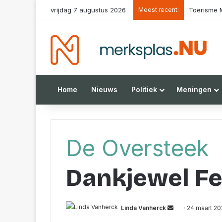
vrijdag 7 augustus 2026
Meest recent:
Toerisme Merk
Home
Nieuws
Politiek
Meningen
De Oversteek
Dankjewel 
Send
Linda Vanherck
24 maart 20
an