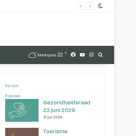
Switch skin
℃
22
Facebook
YouTube
Instagram
Zoek
Merksplas
Recent
Populair
Gezondheidsraad
23 juni 2026
31 juli 2026
Toerisme