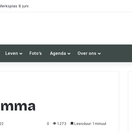
splas 8 juni
Leven
Foto’s
Agenda
Over ons
Femma
22
0
1.273
Leesduur: 1 minuut