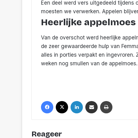
Een deel werd vers uitgedeeld tijdens 
moesten we verwerken. Appelen blijve
Heerlijke appelmoes
Van de overschot werd heerlijke appe
de zeer gewaardeerde hulp van Femma
alles in porties verpakt en ingevrore
weken nog smullen van de appelmoes.
Facebook
X
LinkedIn
Deel met een mail
Print
Reageer