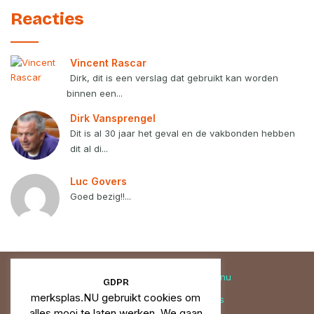
Reacties
Vincent Rascar
Dirk, dit is een verslag dat gebruikt kan worden
binnen een...
Dirk Vansprengel
Dit is al 30 jaar het geval en de vakbonden hebben
dit al di...
Luc Govers
Goed bezig!!...
© 2019 - 2026 |
merksplas.nu
GDPR
merksplas.NU gebruikt cookies om
Privacy
Cookies
Correcties
alles mooi te laten werken. We gaan