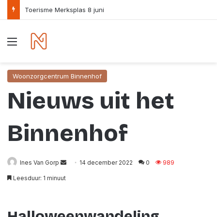
Toerisme Merksplas 8 juni
Menu
Woonzorgcentrum Binnenhof
Nieuws uit het
Binnenhof
Send
Ines Van Gorp
14 december 2022
0
989
an
Leesduur: 1 minuut
email
Halloweenwandeling